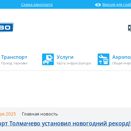
Схема аэропорта
Версия для сл
Транспорт
Услуги
Аэропо
Проезд, парковки
Карта, инфраструктура
Общая инф
ря 2025
Главная новость
рт Толмачево установил новогодний рекорд!