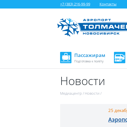
+7 (383) 216-99-99
Контакты
Пассажирам
Подготовка к полёту
Новости
Медиацентр
/
Новости
/
25 декаб
Аэропо