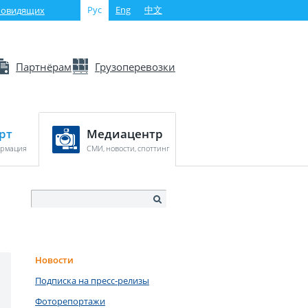
Рус
Eng
中文
абовидящих
Партнёрам
Грузоперевозки
рт
Медиацентр
ормация
СМИ, новости, споттинг
Новости
Подписка на пресс-релизы
Фоторепортажи