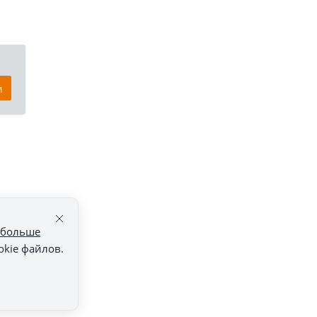
и
 больше
okie файлов.